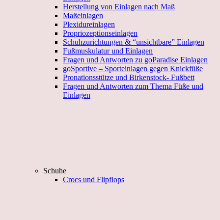
Herstellung von Einlagen nach Maß
Maßeinlagen
Plexidureinlagen
Propriozeptionseinlagen
Schuhzurichtungen & “unsichtbare” Einlagen
Fußmuskulatur und Einlagen
Fragen und Antworten zu goParadise Einlagen
goSportive – Sporteinlagen gegen Knickfüße
Pronationsstütze und Birkenstock- Fußbett
Fragen und Antworten zum Thema Füße und
Einlagen
Schuhe
Crocs und Flipflops