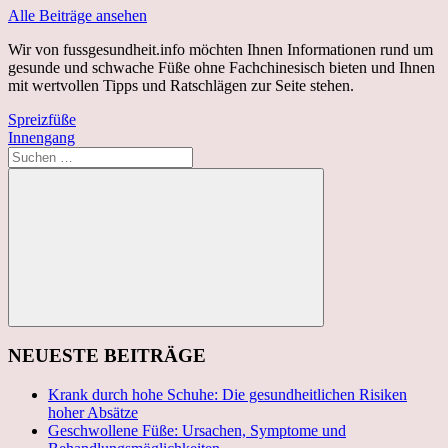
Alle Beiträge ansehen
Wir von fussgesundheit.info möchten Ihnen Informationen rund um
gesunde und schwache Füße ohne Fachchinesisch bieten und Ihnen
mit wertvollen Tipps und Ratschlägen zur Seite stehen.
Beitragsnavigation
Vorheriger
Spreizfüße
Beitrag:
Nächster
Innengang
Beitrag:
Suchen
nach:
Suchen
NEUESTE BEITRÄGE
Krank durch hohe Schuhe: Die gesundheitlichen Risiken
hoher Absätze
Geschwollene Füße: Ursachen, Symptome und