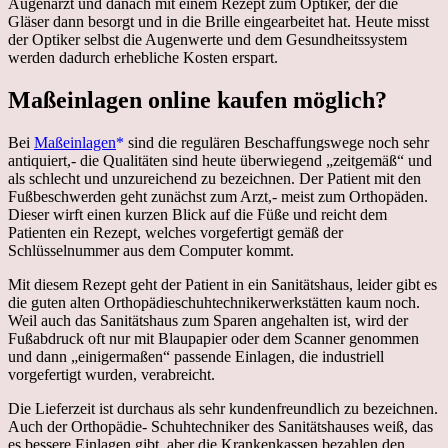
Augenarzt und danach mit einem Rezept zum Optiker, der die
Gläser dann besorgt und in die Brille eingearbeitet hat. Heute misst
der Optiker selbst die Augenwerte und dem Gesundheitssystem
werden dadurch erhebliche Kosten erspart.
Maßeinlagen online kaufen möglich?
Bei
Maßeinlagen
sind die regulären Beschaffungswege noch sehr
antiquiert,- die Qualitäten sind heute überwiegend „zeitgemäß“ und
als schlecht und unzureichend zu bezeichnen. Der Patient mit den
Fußbeschwerden geht zunächst zum Arzt,- meist zum Orthopäden.
Dieser wirft einen kurzen Blick auf die Füße und reicht dem
Patienten ein Rezept, welches vorgefertigt gemäß der
Schlüsselnummer aus dem Computer kommt.
Mit diesem Rezept geht der Patient in ein Sanitätshaus, leider gibt es
die guten alten Orthopädieschuhtechnikerwerkstätten kaum noch.
Weil auch das Sanitätshaus zum Sparen angehalten ist, wird der
Fußabdruck oft nur mit Blaupapier oder dem Scanner genommen
und dann „einigermaßen“ passende Einlagen, die industriell
vorgefertigt wurden, verabreicht.
Die Lieferzeit ist durchaus als sehr kundenfreundlich zu bezeichnen.
Auch der Orthopädie- Schuhtechniker des Sanitätshauses weiß, das
es bessere Einlagen gibt, aber die Krankenkassen bezahlen den