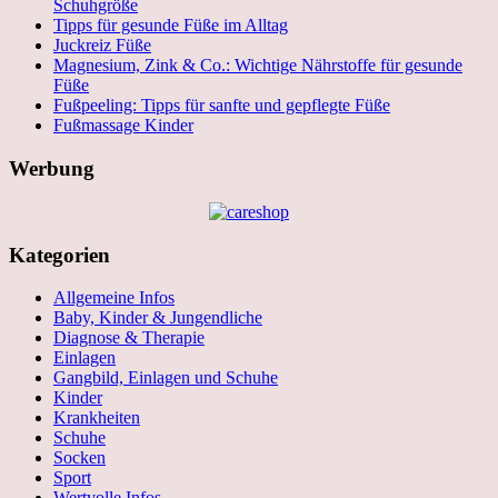
Schuhgröße
Tipps für gesunde Füße im Alltag
Juckreiz Füße
Magnesium, Zink & Co.: Wichtige Nährstoffe für gesunde
Füße
Fußpeeling: Tipps für sanfte und gepflegte Füße
Fußmassage Kinder
Werbung
Kategorien
Allgemeine Infos
Baby, Kinder & Jungendliche
Diagnose & Therapie
Einlagen
Gangbild, Einlagen und Schuhe
Kinder
Krankheiten
Schuhe
Socken
Sport
Wertvolle Infos