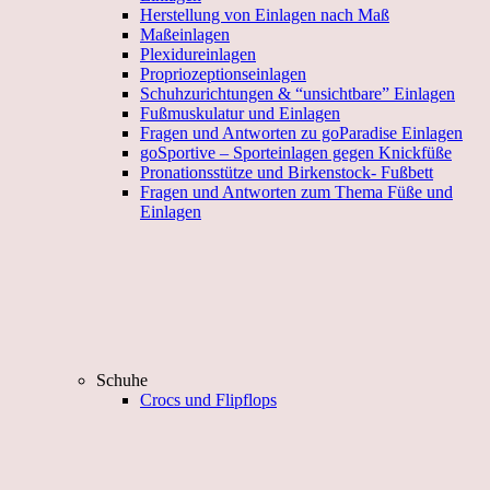
Herstellung von Einlagen nach Maß
Maßeinlagen
Plexidureinlagen
Propriozeptionseinlagen
Schuhzurichtungen & “unsichtbare” Einlagen
Fußmuskulatur und Einlagen
Fragen und Antworten zu goParadise Einlagen
goSportive – Sporteinlagen gegen Knickfüße
Pronationsstütze und Birkenstock- Fußbett
Fragen und Antworten zum Thema Füße und
Einlagen
Schuhe
Crocs und Flipflops