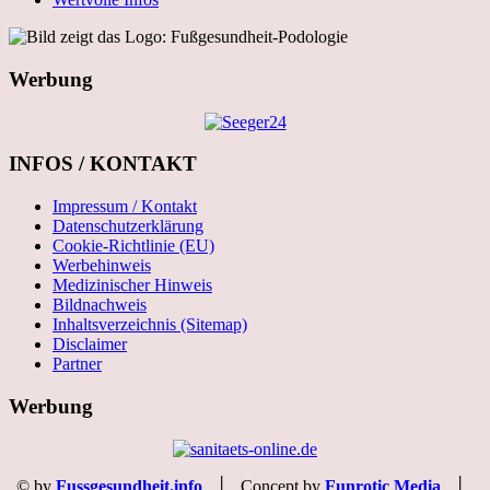
Werbung
INFOS / KONTAKT
Impressum / Kontakt
Datenschutzerklärung
Cookie-Richtlinie (EU)
Werbehinweis
Medizinischer Hinweis
Bildnachweis
Inhaltsverzeichnis (Sitemap)
Disclaimer
Partner
Werbung
© by
Fussgesundheit.info
│ Concept by
Funrotic Media
│