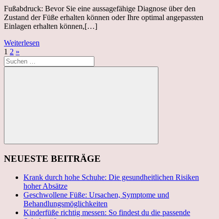
Fußabdruck: Bevor Sie eine aussagefähige Diagnose über den
Zustand der Füße erhalten können oder Ihre optimal angepassten
Einlagen erhalten können,[…]
Weiterlesen
Seitennummerierung
Nächste
1
2
»
Suchen
Beiträge
der
nach:
Beiträge
Suchen
NEUESTE BEITRÄGE
Krank durch hohe Schuhe: Die gesundheitlichen Risiken
hoher Absätze
Geschwollene Füße: Ursachen, Symptome und
Behandlungsmöglichkeiten
Kinderfüße richtig messen: So findest du die passende