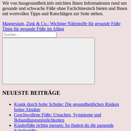
Wir von fussgesundheit.info möchten Ihnen Informationen rund um
gesunde und schwache Füße ohne Fachchinesisch bieten und Ihnen
mit wertvollen Tipps und Ratschlägen zur Seite stehen.
Beitragsnavigation
Vorheriger
Magnesium, Zink & Co.: Wichtige Nährstoffe für gesunde Füße
Beitrag:
Nächster
Tipps für gesunde Füße im Alltag
Beitrag:
Suchen
nach:
Suchen
NEUESTE BEITRÄGE
Krank durch hohe Schuhe: Die gesundheitlichen Risiken
hoher Absätze
Geschwollene Füße: Ursachen, Symptome und
Behandlungsmöglichkeiten
Kinderfüße richtig messen: So findest du die passende
Schuhgröße