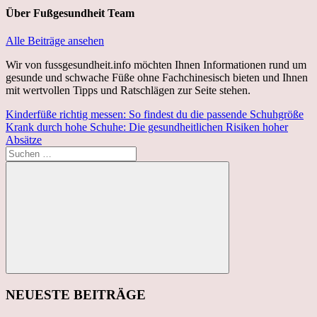
Über
Fußgesundheit Team
Alle Beiträge ansehen
Wir von fussgesundheit.info möchten Ihnen Informationen rund um
gesunde und schwache Füße ohne Fachchinesisch bieten und Ihnen
mit wertvollen Tipps und Ratschlägen zur Seite stehen.
Beitragsnavigation
Vorheriger
Kinderfüße richtig messen: So findest du die passende Schuhgröße
Beitrag:
Nächster
Krank durch hohe Schuhe: Die gesundheitlichen Risiken hoher
Beitrag:
Absätze
Suchen
nach:
Suchen
NEUESTE BEITRÄGE