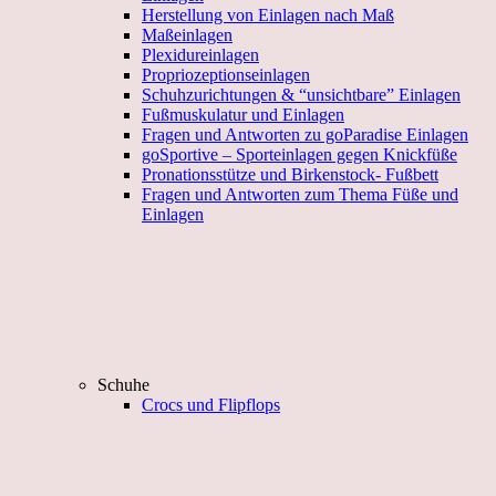
Herstellung von Einlagen nach Maß
Maßeinlagen
Plexidureinlagen
Propriozeptionseinlagen
Schuhzurichtungen & “unsichtbare” Einlagen
Fußmuskulatur und Einlagen
Fragen und Antworten zu goParadise Einlagen
goSportive – Sporteinlagen gegen Knickfüße
Pronationsstütze und Birkenstock- Fußbett
Fragen und Antworten zum Thema Füße und
Einlagen
Schuhe
Crocs und Flipflops